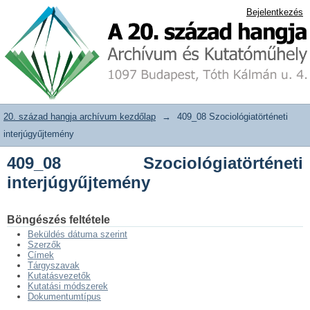
409_08 Szociológiatörténeti
20. század hangja archívum adattár
Bejelentkezés
interjúgyűjtemény
20. század hangja archívum kezdőlap
→
409_08 Szociológiatörténeti
interjúgyűjtemény
409_08 Szociológiatörténeti
interjúgyűjtemény
Böngészés feltétele
Beküldés dátuma szerint
Szerzők
Címek
Tárgyszavak
Kutatásvezetők
Kutatási módszerek
Dokumentumtípus