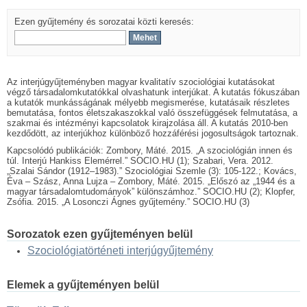
Ezen gyűjtemény és sorozatai közti keresés:
Az interjúgyűjteményben magyar kvalitatív szociológiai kutatásokat
végző társadalomkutatókkal olvashatunk interjúkat. A kutatás fókuszában
a kutatók munkásságának mélyebb megismerése, kutatásaik részletes
bemutatása, fontos életszakaszokkal való összefüggések felmutatása, a
szakmai és intézményi kapcsolatok kirajzolása áll. A kutatás 2010-ben
kezdődött, az interjúkhoz különböző hozzáférési jogosultságok tartoznak.
Kapcsolódó publikációk: Zombory, Máté. 2015. „A szociológián innen és
túl. Interjú Hankiss Elemérrel.” SOCIO.HU (1); Szabari, Vera. 2012.
„Szalai Sándor (1912–1983).” Szociológiai Szemle (3): 105-122.; Kovács,
Éva – Szász, Anna Lujza – Zombory, Máté. 2015. „Előszó az „1944 és a
magyar társadalomtudományok” különszámhoz.” SOCIO.HU (2); Klopfer,
Zsófia. 2015. „A Losonczi Ágnes gyűjtemény.” SOCIO.HU (3)
Sorozatok ezen gyűjteményen belül
Szociológiatörténeti interjúgyűjtemény
Elemek a gyűjteményen belül