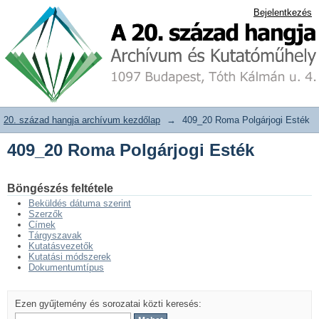
409_20 Roma Polgárjogi Esték
20. század hangja archívum adattár
Bejelentkezés
20. század hangja archívum kezdőlap
→
409_20 Roma Polgárjogi Esték
409_20 Roma Polgárjogi Esték
Böngészés feltétele
Beküldés dátuma szerint
Szerzők
Címek
Tárgyszavak
Kutatásvezetők
Kutatási módszerek
Dokumentumtípus
Ezen gyűjtemény és sorozatai közti keresés: