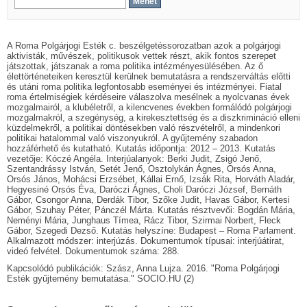
A Roma Polgárjogi Esték c. beszélgetéssorozatban azok a polgárjogi
aktivisták, művészek, politikusok vettek részt, akik fontos szerepet
játszottak, játszanak a roma politika intézményesülésében. Az ő
élettörténeteiken keresztül kerülnek bemutatásra a rendszerváltás előtti
és utáni roma politika legfontosabb eseményei és intézményei. Fiatal
roma értelmiségiek kérdéseire válaszolva mesélnek a nyolcvanas évek
mozgalmairól, a klubéletről, a kilencvenes években formálódó polgárjogi
mozgalmakról, a szegénység, a kirekesztettség és a diszkrimináció elleni
küzdelmekről, a politikai döntésekben való részvételről, a mindenkori
politikai hatalommal való viszonyukról. A gyűjtemény szabadon
hozzáférhető és kutatható. Kutatás időpontja: 2012 – 2013. Kutatás
vezetője: Kóczé Angéla. Interjúalanyok: Berki Judit, Zsigó Jenő,
Szentandrássy István, Setét Jenő, Osztolykán Ágnes, Orsós Anna,
Orsós János, Mohácsi Erzsébet, Kállai Ernő, Izsák Rita, Horváth Aladár,
Hegyesiné Orsós Éva, Daróczi Ágnes, Choli Daróczi József, Bernáth
Gábor, Csongor Anna, Derdák Tibor, Szőke Judit, Havas Gábor, Kertesi
Gábor, Szuhay Péter, Pánczél Márta. Kutatás résztvevői: Bogdán Mária,
Neményi Mária, Junghaus Tímea, Rácz Tibor, Szirmai Norbert, Fleck
Gábor, Szegedi Dezső. Kutatás helyszíne: Budapest – Roma Parlament.
Alkalmazott módszer: interjúzás. Dokumentumok típusai: interjúátirat,
videó felvétel. Dokumentumok száma: 288.
Kapcsolódó publikációk: Szász, Anna Lujza. 2016. "Roma Polgárjogi
Esték gyűjtemény bemutatása." SOCIO.HU (2)