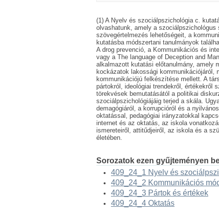
(1) A Nyelv és szociálpszichológia c. kutat
olvashatunk, amely a szociálpszichológus 
szövegértelmezés lehetőségeit, a kommun
kutatásba módszertani tanulmányok találha
A drog prevenció, a Kommunikációs és inter
vagy a The language of Deception and Mani
alkalmazott kutatási előtanulmány, amely 
kockázatok lakossági kommunikációjáról, m
kommunikációjú felkészítése mellett. A társ
pártokról, ideológiai trendekről, értékekről
törekvések bemutatásától a politikai disk
szociálpszichológiájáig terjed a skála. Ugyan
demagógiáról, a korrupcióról és a nyilváno
oktatással, pedagógiai irányzatokkal kapcs
internet és az oktatás, az iskola vonatkozá
ismereteiről, attitűdjeiről, az iskola és a 
életében.
Sorozatok ezen gyűjteményen be
409_24_1 Nyelv és szociálpsz
409_24_2 Kommunikációs mód
409_24_3 Pártok és értékek
409_24_4 Oktatás