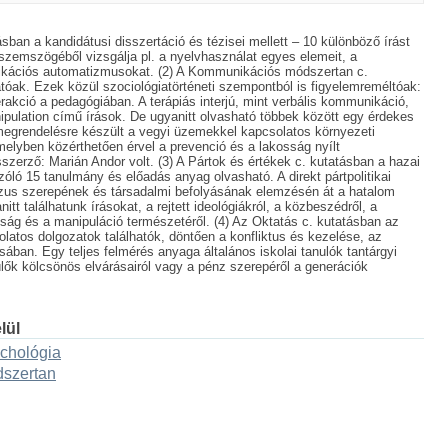
ásban a kandidátusi disszertáció és tézisei mellett – 10 különböző írást
szemszögéből vizsgálja pl. a nyelvhasználat egyes elemeit, a
ikációs automatizmusokat. (2) A Kommunikációs módszertan c.
tóak. Ezek közül szociológiatörténeti szempontból is figyelemreméltóak:
akció a pedagógiában. A terápiás interjú, mint verbális kommunikáció,
pulation című írások. De ugyanitt olvasható többek között egy érdekes
megrendelésre készült a vegyi üzemekkel kapcsolatos környezeti
elyben közérthetően érvel a prevenció és a lakosság nyílt
szerző: Marián Andor volt. (3) A Pártok és értékek c. kutatásban a hazai
 szóló 15 tanulmány és előadás anyag olvasható. A direkt pártpolitikai
urzus szerepének és társadalmi befolyásának elemzésén át a hatalom
itt találhatunk írásokat, a rejtett ideológiákról, a közbeszédről, a
sság és a manipuláció természetéről. (4) Az Oktatás c. kutatásban az
olatos dolgozatok találhatók, döntően a konfliktus és kezelése, az
sában. Egy teljes felmérés anyaga általános iskolai tanulók tantárgyi
szülők kölcsönös elvárásairól vagy a pénz szerepéről a generációk
lül
ichológia
szertan