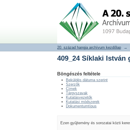
409_24 Síklaki István
20. század hangja archívum adat
20. század hangja archívum kezdőlap
→
409_24 Síklaki István
Böngészés feltétele
Beküldés dátuma szerint
Szerzők
Címek
Tárgyszavak
Kutatásvezetők
Kutatási módszerek
Dokumentumtípus
Ezen gyűjtemény és sorozatai közti ker