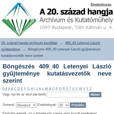
Böngészés 409_40 Letenyei László
20. század hangja archívum adattár
Bejelentkezés
gyűjteménye kutatásvezetők neve
szerint
20. század hangja archívum kezdőlap
→
409_40 Letenyei László
gyűjteménye
→
Böngészés 409_40 Letenyei László gyűjteménye
kutatásvezetők neve szerint
Böngészés 409_40 Letenyei László
gyűjteménye kutatásvezetők neve
szerint
0-9
A
B
C
D
E
F
G
H
I
J
K
L
M
N
O
P
Q
R
S
T
U
V
W
X
Y
Z
Vagy írja be az első pár betűt:
Sorrend:
Eredmények:
Elnézést kérünk, ez a böngészés sajnos nem hozott eredményt.