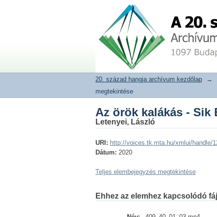
Az örök kalákás - Sik 
20. század hangja archívum adat
20. század hangja archívum kezdőlap
→
megtekintése
Az örök kalákás - Sik 
Letenyei, László
URI:
http://voices.tk.mta.hu/xmlui/handle
Dátum:
2020
Teljes elembejegyzés megtekintése
Ehhez az elemhez kapcsolódó fáj
Név:
409_40_01_03.mp4