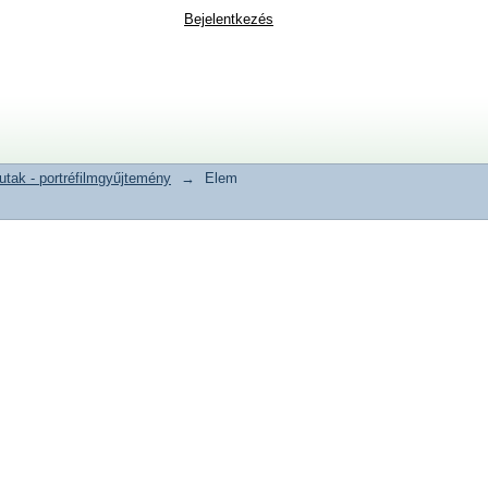
Bejelentkezés
tak - portréfilmgyűjtemény
→
Elem