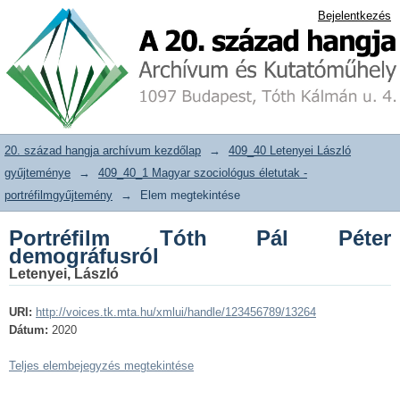
Portréfilm Tóth Pál Péter
20. század hangja archívum adattár
Bejelentkezés
demográfusról
20. század hangja archívum kezdőlap
→
409_40 Letenyei László
gyűjteménye
→
409_40_1 Magyar szociológus életutak -
portréfilmgyűjtemény
→
Elem megtekintése
Portréfilm Tóth Pál Péter
demográfusról
Letenyei, László
URI:
http://voices.tk.mta.hu/xmlui/handle/123456789/13264
Dátum:
2020
Teljes elembejegyzés megtekintése