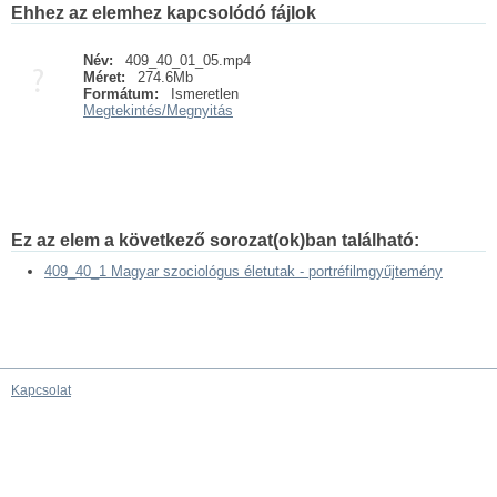
Ehhez az elemhez kapcsolódó fájlok
Név:
409_40_01_05.mp4
Méret:
274.6Mb
Formátum:
Ismeretlen
Megtekintés/
Megnyitás
Ez az elem a következő sorozat(ok)ban található:
409_40_1 Magyar szociológus életutak - portréfilmgyűjtemény
Kapcsolat