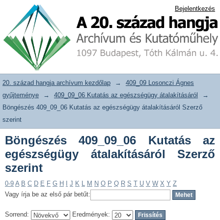
Böngészés 409_09_06 Kutatás az
20. század hangja archívum adattár
Bejelentkezés
egészségügy átalakításáról Szerző
szerint
20. század hangja archívum kezdőlap
→
409_09 Losonczi Ágnes
gyűjteménye
→
409_09_06 Kutatás az egészségügy átalakításáról
→
Böngészés 409_09_06 Kutatás az egészségügy átalakításáról Szerző
szerint
Böngészés 409_09_06 Kutatás az
egészségügy átalakításáról Szerző
szerint
0-9
A
B
C
D
E
F
G
H
I
J
K
L
M
N
O
P
Q
R
S
T
U
V
W
X
Y
Z
Vagy írja be az első pár betűt:
Sorrend:
Eredmények: