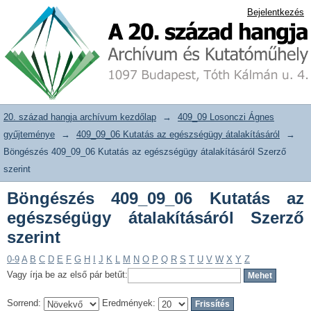
Böngészés 409_09_06 Kutatás az
20. század hangja archívum adattár
Bejelentkezés
egészségügy átalakításáról Szerző
szerint
20. század hangja archívum kezdőlap
→
409_09 Losonczi Ágnes
gyűjteménye
→
409_09_06 Kutatás az egészségügy átalakításáról
→
Böngészés 409_09_06 Kutatás az egészségügy átalakításáról Szerző
szerint
Böngészés 409_09_06 Kutatás az
egészségügy átalakításáról Szerző
szerint
0-9
A
B
C
D
E
F
G
H
I
J
K
L
M
N
O
P
Q
R
S
T
U
V
W
X
Y
Z
Vagy írja be az első pár betűt:
Sorrend:
Eredmények: