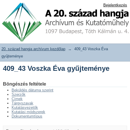
409_43 Voszka Éva gyűjteménye
20. század hangja archívum adattár
Bejelentkezés
20. század hangja archívum kezdőlap
→
409_43 Voszka Éva
gyűjteménye
409_43 Voszka Éva gyűjteménye
Böngészés feltétele
Beküldés dátuma szerint
Szerzők
Címek
Tárgyszavak
Kutatásvezetők
Kutatási módszerek
Dokumentumtípus