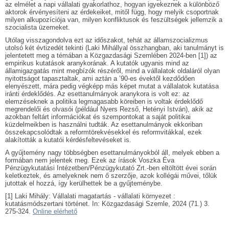
az elmélet a napi vállalati gyakorlathoz, hogyan igyekeznek a különböző
aktorok érvényesíteni az érdekeiket, mitől függ, hogy melyik csoportnak
milyen alkupozíciója van, milyen konfliktusok és feszültségek jellemzik a
szocialista üzemeket.
Utólag visszagondolva ezt az időszakot, tehát az államszocializmus
utolsó két évtizedét tekinti (Laki Mihállyal összhangban, aki tanulmányt is
jelentetett meg a témában a Közgazdasági Szemlében 2024-ben [1]) az
empirikus kutatások aranykorának. A kutatók ugyanis mind az
államigazgatás mint megbízók részéről, mind a vállalatok oldaláról olyan
nyitottságot tapasztaltak, ami aztán a ’90-es évektől kezdődően
elenyészett, mára pedig végképp más képet mutat a vállalatok kutatása
iránti érdeklődés. Az esettanulmányok aranykora is volt ez: az
elemzéseknek a politika legmagasabb köreiben is voltak érdeklődő
megrendelői és olvasói (például Nyers Rezső, Hetényi István), akik az
azokban feltárt információkat és szempontokat a saját politikai
küzdelmeikben is használni tudták. Az esettanulmányok ekkoriban
összekapcsolódtak a reformtörekvésekkel és reformvitákkal, ezek
alakították a kutatói kérdésfeltevéseket is.
A gyűjtemény nagy többségben esettanulmányokból áll, melyek ebben a
formában nem jelentek meg. Ezek az írások Voszka Éva
Pénzügykutatási Intézetben/Pénzügykutató Zrt.-ben eltöltött évei során
keletkeztek, és amelyeknek nem ő szerzője, azok kollégái művei, tőlük
jutottak el hozzá, így kerülhettek be a gyűjteménybe.
[1] Laki Mihály: Vállalati magatartás - vállalati környezet :
kutatásmódszertani történet. In: Közgazdasági Szemle, 2024 (71.) 3.
275-324.
Online elérhető