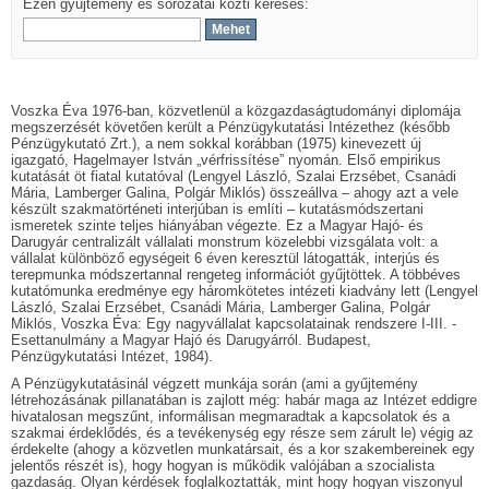
Ezen gyűjtemény és sorozatai közti keresés:
Voszka Éva 1976-ban, közvetlenül a közgazdaságtudományi diplomája
megszerzését követően került a Pénzügykutatási Intézethez (később
Pénzügykutató Zrt.), a nem sokkal korábban (1975) kinevezett új
igazgató, Hagelmayer István „vérfrissítése” nyomán. Első empirikus
kutatását öt fiatal kutatóval (Lengyel László, Szalai Erzsébet, Csanádi
Mária, Lamberger Galina, Polgár Miklós) összeállva – ahogy azt a vele
készült szakmatörténeti interjúban is említi – kutatásmódszertani
ismeretek szinte teljes hiányában végezte. Ez a Magyar Hajó- és
Darugyár centralizált vállalati monstrum közelebbi vizsgálata volt: a
vállalat különböző egységeit 6 éven keresztül látogatták, interjús és
terepmunka módszertannal rengeteg információt gyűjtöttek. A többéves
kutatómunka eredménye egy háromkötetes intézeti kiadvány lett (Lengyel
László, Szalai Erzsébet, Csanádi Mária, Lamberger Galina, Polgár
Miklós, Voszka Éva: Egy nagyvállalat kapcsolatainak rendszere I-III. -
Esettanulmány a Magyar Hajó és Darugyárról. Budapest,
Pénzügykutatási Intézet, 1984).
A Pénzügykutatásinál végzett munkája során (ami a gyűjtemény
létrehozásának pillanatában is zajlott még: habár maga az Intézet eddigre
hivatalosan megszűnt, informálisan megmaradtak a kapcsolatok és a
szakmai érdeklődés, és a tevékenység egy része sem zárult le) végig az
érdekelte (ahogy a közvetlen munkatársait, és a kor szakembereinek egy
jelentős részét is), hogy hogyan is működik valójában a szocialista
gazdaság. Olyan kérdések foglalkoztatták, mint hogy hogyan viszonyul