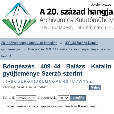
Böngészés 409_44 Balázs Katalin
20. század hangja archívum adattár
Bejelentkezés
gyűjteménye Szerző szerint
20. század hangja archívum kezdőlap
→
409_44 Balázs Katalin
gyűjteménye
→
Böngészés 409_44 Balázs Katalin gyűjteménye Szerző
szerint
Böngészés 409_44 Balázs Katalin
gyűjteménye Szerző szerint
0-9
A
B
C
D
E
F
G
H
I
J
K
L
M
N
O
P
Q
R
S
T
U
V
W
X
Y
Z
Vagy írja be az első pár betűt:
Sorrend:
Eredmények:
Elnézést kérünk, ez a böngészés sajnos nem hozott eredményt.