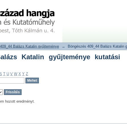
ázs Katalin gyűjteménye kutatási móds
tár
409_44 Balázs Katalin gyűjteménye
→
Böngészés 409_44 Balázs Katalin g
lázs Katalin gyűjteménye kutatási
S
T
U
V
W
X
Y
Z
em hozott eredményt.