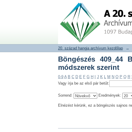
Böngészés 409_44 Bal
20. század hangja archívum adat
20. század hangja archívum kezdőlap
→
Böngészés 409_44 Ba
módszerek szerint
0-9
A
B
C
D
E
F
G
H
I
J
K
L
M
N
O
P
Q
R
Vagy írja be az első pár betűt:
Sorrend:
Eredmények:
Elnézést kérünk, ez a böngészés sajnos n