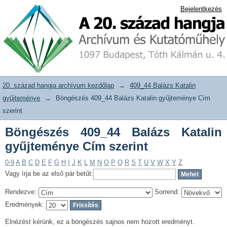
Böngészés 409_44 Balázs Katalin
20. század hangja archívum adattár
Bejelentkezés
gyűjteménye Cím szerint
20. század hangja archívum kezdőlap
→
409_44 Balázs Katalin
gyűjteménye
→
Böngészés 409_44 Balázs Katalin gyűjteménye Cím
szerint
Böngészés 409_44 Balázs Katalin
gyűjteménye Cím szerint
0-9
A
B
C
D
E
F
G
H
I
J
K
L
M
N
O
P
Q
R
S
T
U
V
W
X
Y
Z
Vagy írja be az első pár betűt:
Rendezve:
Sorrend:
Eredmények:
Elnézést kérünk, ez a böngészés sajnos nem hozott eredményt.