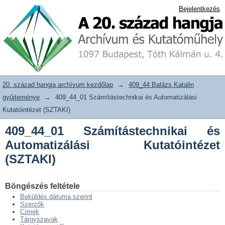
409_44_01 Számítástechnikai és
20. század hangja archívum adattár
Bejelentkezés
Automatizálási Kutatóintézet (SZTAKI)
20. század hangja archívum kezdőlap
→
409_44 Balázs Katalin
gyűjteménye
→
409_44_01 Számítástechnikai és Automatizálási
Kutatóintézet (SZTAKI)
409_44_01 Számítástechnikai és
Automatizálási Kutatóintézet
(SZTAKI)
Böngészés feltétele
Beküldés dátuma szerint
Szerzők
Címek
Tárgyszavak