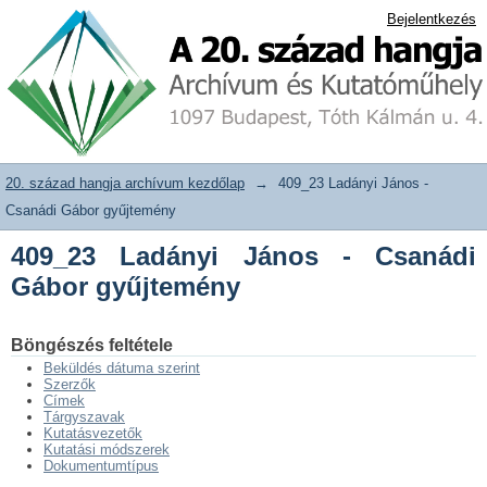
409_23 Ladányi János - Csanádi Gábor
20. század hangja archívum adattár
Bejelentkezés
gyűjtemény
20. század hangja archívum kezdőlap
→
409_23 Ladányi János -
Csanádi Gábor gyűjtemény
409_23 Ladányi János - Csanádi
Gábor gyűjtemény
Böngészés feltétele
Beküldés dátuma szerint
Szerzők
Címek
Tárgyszavak
Kutatásvezetők
Kutatási módszerek
Dokumentumtípus