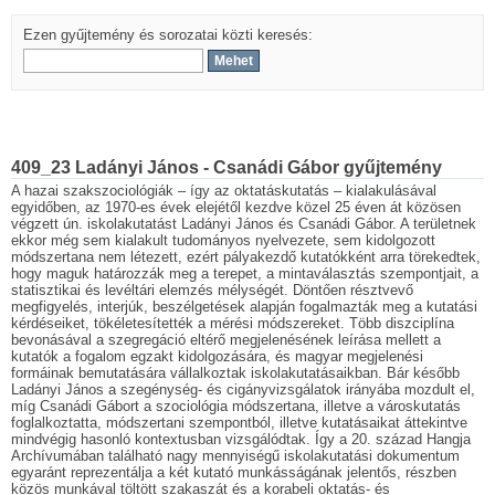
Ezen gyűjtemény és sorozatai közti keresés:
409_23 Ladányi János - Csanádi Gábor gyűjtemény
A hazai szakszociológiák – így az oktatáskutatás – kialakulásával
egyidőben, az 1970-es évek elejétől kezdve közel 25 éven át közösen
végzett ún. iskolakutatást Ladányi János és Csanádi Gábor. A területnek
ekkor még sem kialakult tudományos nyelvezete, sem kidolgozott
módszertana nem létezett, ezért pályakezdő kutatókként arra törekedtek,
hogy maguk határozzák meg a terepet, a mintaválasztás szempontjait, a
statisztikai és levéltári elemzés mélységét. Döntően résztvevő
megfigyelés, interjúk, beszélgetések alapján fogalmazták meg a kutatási
kérdéseiket, tökéletesítették a mérési módszereket. Több diszciplína
bevonásával a szegregáció eltérő megjelenésének leírása mellett a
kutatók a fogalom egzakt kidolgozására, és magyar megjelenési
formáinak bemutatására vállalkoztak iskolakutatásaikban. Bár később
Ladányi János a szegénység- és cigányvizsgálatok irányába mozdult el,
míg Csanádi Gábort a szociológia módszertana, illetve a városkutatás
foglalkoztatta, módszertani szempontból, illetve kutatásaikat áttekintve
mindvégig hasonló kontextusban vizsgálódtak. Így a 20. század Hangja
Archívumában található nagy mennyiségű iskolakutatási dokumentum
egyaránt reprezentálja a két kutató munkásságának jelentős, részben
közös munkával töltött szakaszát és a korabeli oktatás- és