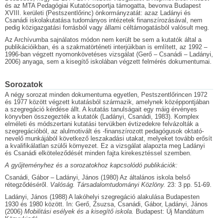
és az MTA Pedagógiai Kutatócsoportja támogatta, bevonva Budapest
XVIII. kerületi (Pestszentlőrinc) önkormányzatát: azaz Ladányi és
Csanádi iskolakutatása tudományos intézetek finanszírozásával, nem
pedig közigazgatási forrásból vagy állami céltámogatásból valósult meg.
Az Archívumba sajnálatos módon nem került be sem a kutatók által a
publikációikban, és a szakmatörténeti interjúikban is említett, az 1992 –
1996-ban végzett nyomonkövetéses vizsgálat (Gerő – Csanádi – Ladányi,
2006) anyaga, sem a kisegítő iskolában végzett felmérés dokumentumai.
Sorozatok
A négy sorozat minden dokumentuma egyetlen, Pestszentlőrincen 1972
és 1977 között végzett kutatásból származik, amelynek középpontjában
a szegregáció kérdése állt. A kutatás tanulságait egy máig érvényes
könyvben összegezték a kutatók (Ladányi, Csanádi, 1983). Komplex
elméleti és módszertani kutatási tervükben évtizedekre felvázolták a
szegregációból, az alulmotivált és -finanszírozott pedagógusok oktató-
nevelő munkájából következő leszakadási utakat, melyeket tovább erősít
a kvalifikálatlan szülői környezet. Ez a vizsgálat alapozta meg Ladányi
és Csanádi elköteleződését minden fajta kirekesztéssel szemben.
A gyűjteményhez és a sorozatokhoz kapcsolódó publikációk:
Csanádi, Gábor – Ladányi, János (1980) Az általános iskola belső
rétegződéséről.
Valóság. Társadalomtudományi Közlöny.
23: 3 pp. 51-69.
Ladányi, János (1988) A lakóhelyi szegregáció alakulása Budapesten
1930 és 1980 között. In: Gerő, Zsuzsa, Csanádi, Gábor, Ladányi, János
(2006)
Mobilitási esélyek és a kisegítő iskola.
Budapest: Új Mandátum