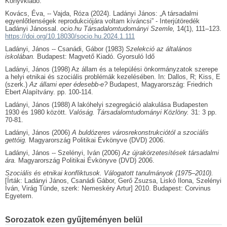
Könyvkiadó.
Kovács, Éva, -- Vajda, Róza (2024). Ladányi János: „A társadalmi
egyenlőtlenségek reprodukciójára voltam kíváncsi” - Interjútöredék
Ladányi Jánossal.
ocio.hu Társadalomtudományi Szemle,
14(1), 111–123.
https://doi.org/10.18030/socio.hu.2024.1.111
Ladányi, János -- Csanádi, Gábor (1983)
Szelekció az általános
iskolában.
Budapest: Magvető Kiadó. Gyorsuló Idő
Ladányi, János (1998) Az állam és a települési önkormányzatok szerepe
a helyi etnikai és szociális problémák kezelésében. In: Dallos, R; Kiss, E
(szerk.)
Az állami eper édesebb-e?
Budapest, Magyarország: Friedrich
Ebert Alapítvány. pp. 100-114.
Ladányi, János (1988) A lakóhelyi szegregáció alakulása Budapesten
1930 és 1980 között.
Valóság. Társadalomtudományi Közlöny.
31: 3 pp.
70-81.
Ladányi, János (2006)
A buldózeres városrekonstrukciótól a szociális
gettóig.
Magyarország Politikai Évkönyve (DVD) 2006.
Ladányi, János -- Szelényi, Iván (2006)
Az újrakörzetesítések társadalmi
ára.
Magyarország Politikai Évkönyve (DVD) 2006.
Szociális és etnikai konfliktusok. Válogatott tanulmányok (1975–2010).
[Írták: Ladányi János, Csanádi Gábor, Gerő Zsuzsa, Liskó Ilona, Szelényi
Iván, Virág Tünde, szerk: Nemeskéry Artur] 2010. Budapest: Corvinus
Egyetem.
Sorozatok ezen gyűjteményen belül