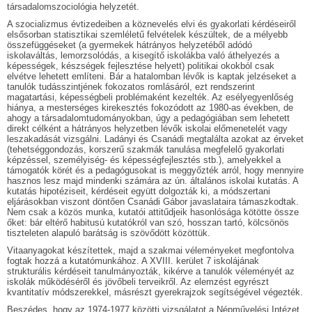
társadalomszociológia helyzetét.
A szocializmus évtizedeiben a köznevelés elvi és gyakorlati kérdéseiről
elsősorban statisztikai szemléletű felvételek készültek, de a mélyebb
összefüggéseket (a gyermekek hátrányos helyzetéből adódó
iskolaváltás, lemorzsolódás, a kisegítő iskolákba való áthelyezés a
képességek, készségek fejlesztése helyett) politikai okokból csak
elvétve lehetett említeni. Bár a hatalomban lévők is kaptak jelzéseket a
tanulók tudásszintjének fokozatos romlásáról, ezt rendszerint
magatartási, képességbeli problémaként kezelték. Az esélyegyenlőség
hiánya, a mesterséges kirekesztés fokozódott az 1980-as években, de
ahogy a társadalomtudományokban, úgy a pedagógiában sem lehetett
direkt célként a hátrányos helyzetben lévők iskolai előmenetelét vagy
leszakadását vizsgálni. Ladányi és Csanádi megtalálta azokat az érveket
(tehetséggondozás, korszerű szakmák tanulása megfelelő gyakorlati
képzéssel, személyiség- és képességfejlesztés stb.), amelyekkel a
támogatók körét és a pedagógusokat is meggyőzték arról, hogy mennyire
hasznos lesz majd mindenki számára az ún. általános iskolai kutatás. A
kutatás hipotéziseit, kérdéseit együtt dolgozták ki, a módszertani
eljárásokban viszont döntően Csanádi Gábor javaslataira támaszkodtak.
Nem csak a közös munka, kutatói attitűdjeik hasonlósága kötötte össze
őket: bár eltérő habitusú kutatókról van szó, hosszan tartó, kölcsönös
tiszteleten alapuló barátság is szövődött közöttük.
Vitaanyagokat készítettek, majd a szakmai véleményeket megfontolva
fogtak hozzá a kutatómunkához. A XVIII. kerület 7 iskolájának
strukturális kérdéseit tanulmányozták, kikérve a tanulók véleményét az
iskolák működéséről és jövőbeli terveikről. Az elemzést egyrészt
kvantitatív módszerekkel, másrészt gyerekrajzok segítségével végezték.
Beszédes, hogy az 1974-1977 közötti vizsgálatot a Népművelési Intézet