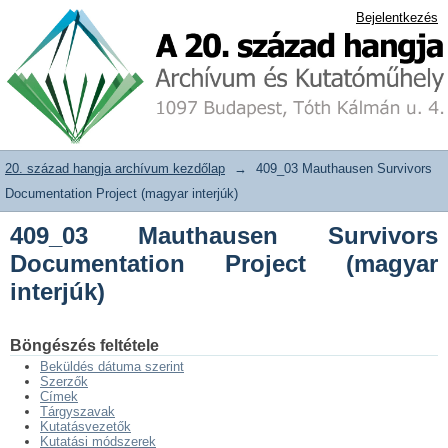
409_03 Mauthausen Survivors
20. század hangja archívum adattár
Bejelentkezés
Documentation Project (magyar
interjúk)
20. század hangja archívum kezdőlap
→
409_03 Mauthausen Survivors
Documentation Project (magyar interjúk)
409_03 Mauthausen Survivors
Documentation Project (magyar
interjúk)
Böngészés feltétele
Beküldés dátuma szerint
Szerzők
Címek
Tárgyszavak
Kutatásvezetők
Kutatási módszerek