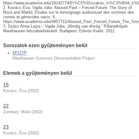
https://www.academia.edu/19142774/Er%C5%91szakos_m%C3%BAlt
2. Kovács Éva, Vajda Júlia: Abused Past – Forced Future: The Story of
Roza and Matild, Etudes sur le témoignage audiovisuel des victimes des
crimes et génocides nazis, 6.
https://www.academia.edu/4957711/Abused_Past_Forced_Future_The_Sto
3. Szász Anna Lujza – Vajda Júlia. „Mindig van éhség.” Pillanatképek
Mauthausen felszabadításáról. Budapest: Eötvös Kiadó. 2012.
Sorozatok ezen gyűjteményen belül
MSDP
Mauthausen Survivors Documentation Project
Elemek a gyűjteményen belül
15
Kovács, Éva
(
2002
)
22
Zombory, Máté
(
2002
)
23
Kovács, Éva
(
2002
)