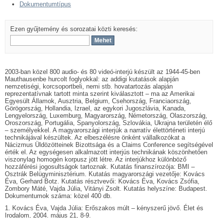
Dokumentumtípus
Ezen gyűjtemény és sorozatai közti keresés:
2003-ban közel 800 audio- és 80 videó-interjú készült az 1944-45-ben
Mauthausenbe hurcolt foglyokkal: az addigi kutatások alapján
nemzetiségi, korcsoportbeli, nemi stb. hovatartozás alapján
reprezentatívnak tartott minta szerint kiválasztott – ma az Amerikai
Egyesült Államok, Ausztria, Belgium, Csehország, Franciaország,
Görögország, Hollandia, Izrael, az egykori Jugoszlávia, Kanada,
Lengyelország, Luxemburg, Magyarország, Németország, Olaszország,
Oroszország, Portugália, Spanyolország, Szlovákia, Ukrajna területén élő
– személyekkel. A magyarországi interjúk a narratív élettörténeti interjú
technikájával készültek. Az elbeszélésre önként vállalkozókat a
Nácizmus Üldözötteinek Bizottsága és a Claims Conference segítségével
érték el. Az egységesen alkalmazott interjús technikának köszönhetően
viszonylag homogén korpusz jött létre. Az interjúkhoz különböző
hozzáférési jogosultságok tartoznak. Kutatás finanszírozója: BMI –
Osztrák Belügyminisztérium. Kutatás magyarországi vezetője: Kovács
Éva, Gerhard Botz. Kutatás résztvevői: Kovács Éva, Kovács Zsófia,
Zombory Máté, Vajda Júlia, Vitányi Zsolt. Kutatás helyszíne: Budapest.
Dokumentumok száma: közel 400 db.
1. Kovács Éva, Vajda Júlia: Erőszakos múlt – kényszerű jövő. Élet és
Irodalom, 2004. május 21, 8-9.