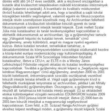
döntés előtt álló 14-17 éves serdülők, akik a résztvevő országokban a
kutatók által kiválasztott településeken működő közoktatási intézmények
diákjai (valamint a tanáraik). A kvantitatív és kvalitatív módszereket
ötvöző kutatás lehetőséget adott arra, hogy a tanulókat a saját iskolai
közegükben kérdőív segítségével, valamint egyéni és fókuszcsoportos
interjúk révén személyesen közelítsék meg. Az Archívumban fellelhető
dokumentumok a kiválasztott iskolákban készült gyerek és tanár
fókuszcsoportok valamint interjúk leiratát képezik. Ezek mellett Szalai
Júlia más kutatásaihoz és tanári tevékenységéhez kapcsolódóan is
elérhetők dokumentumok az archívumban, így a gyűjteményhez tartozik
egy „Válogatott képzési és kutatási tervek, tematikák” című
algyűjtemény, amely különböző, angol és magyar nyelvű egyetemi
kurzus- illetve kutatási terveket, tematikákat tartalmaz, a
társadalomtörténet és környezetvédelem szociológiai stúdiumaitól kezdve
a közép-kelet európai modernizációig vagy kultúrantropológiáig. A
dokumentumok Szalai MTA Szociológiai Intézetében folytatott
kutatásaihoz, illetve a CEU-n, az ELTÉ-n és a Wesley János
Lelkészképző Főiskolán végzett oktatási és kutatási tevékenységéhez
kapcsolódnak. Továbbá a gyűjtemény részét képezi a „Segélyezés egyes
kérdései Magyarországon” című algyűjtemény, amelyben 2000 és 2001
között keletkezett, önkormányzatok szociális osztályainak vezetővel
készült interjúk leiratai érhetők el. Végül saját gyűjteményén kívül is
fellelhetők munkájának lenyomatai az archívumban, például Laki Mihály
(Nagyvállalkozók) gyűjteményében. Összegezve, a gyűjtemény négy
részből áll: tartalmazza két kutatás interjú anyagát: (1) az oktatásbeli
etnikai különbségeket vizsgáló nemzetközi EDUMIGROM kutatás 2009
májusa és 2010 júniusa között készült interjúit; illetve (2) 2000-ben és
2001-ben készült interjúkat a magyarországi segélyezéssel
kapcsolatosan. Ezen felül, a 20. Század Hangja Archívum gyűjtési
elveihez képest rendhagyó módon, a gyűjtemény részét képezik Szalai