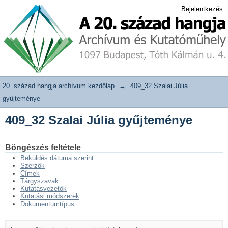
409_32 Szalai Júlia gyűjteménye
20. század hangja archívum adattár
Bejelentkezés
20. század hangja archívum kezdőlap
→
409_32 Szalai Júlia
gyűjteménye
409_32 Szalai Júlia gyűjteménye
Böngészés feltétele
Beküldés dátuma szerint
Szerzők
Címek
Tárgyszavak
Kutatásvezetők
Kutatási módszerek
Dokumentumtípus