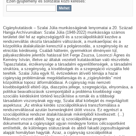
Ezen gyűjtemény és sorozatai közti keresés:
Cigánykutatások – Szalai Júlia munkásságának lenyomatai a 20. Század
Hangja Archívumában: Szalai Júlia (1948-2022) munkássága számos
területet ölel fel az egészségügytől és a szociálpolitikától kezdve a
rendszerváltás okozta társadalmi változások, a munkaerőpiac és a
közpolitika átalakulásán keresztül a polgárosodás, a szegénység és az
etnicitás kérdéseiig. Családi hátterén, gyermekkori élményein túl,
pályakezdésére jelentős hatással bírt Ferge Zsuzsa, Losonczi Ágnes és
Kemény István, illetve az általuk vezetett kutatásokban való részvétele.
Tapasztalatai, érzékenysége a társadalmi egyenlőtlenségek, a társadalmi
struktúra, a szegénység, a kisebbségek és a szegregáció vizsgálta felé
terelték. Szalai Júlia egyik fő, évtizedeken átívelő témája a hazai
cigányság problémáinak megoldatlansága és a „cigánykérdés” mint
közpolitikai toposz átformálódásai. A cigányság más nemzeti
kisebbségektől eltérő útja, diaszpóra jellege, szegregációja, elnyomása, a
politikai beavatkozások szempontjából a probléma kisebbségi vagy
szociális kérdésként történő leszűkítése a romák és a többségi
társadalom viszonyának egy-egy, Szalai által körbejárt és megvilágított
aspektusa: „Az etnikai kérdés szociálpolitikaivá transzformálása a
rendszerváltással azután bumerángként ütött vissza. Ez egyrészt a
szociálpolitikai rendszer átalakításának mikéntjéből következett. (...)
Másrészt viszont abból, hogy az új szociálpolitikai program
dokumentumai a cigányságot ugyan mindegyre fontos célcsoportként
említették, de különleges státuszának és abból fakadó jogosultságainak
alapját homályban hagyták. Azaz, a cigányság szociálpolitikai