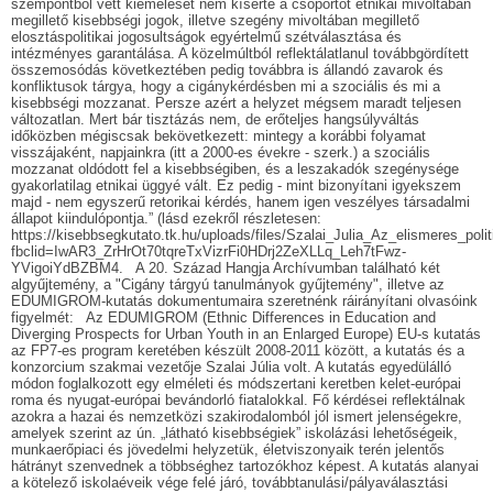
szempontból vett kiemelését nem kísérte a csoportot etnikai mivoltában
megillető kisebbségi jogok, illetve szegény mivoltában megillető
elosztáspolitikai jogosultságok egyértelmű szétválasztása és
intézményes garantálása. A közelmúltból reflektálatlanul továbbgördített
összemosódás következtében pedig továbbra is állandó zavarok és
konfliktusok tárgya, hogy a cigánykérdésben mi a szociális és mi a
kisebbségi mozzanat. Persze azért a helyzet mégsem maradt teljesen
változatlan. Mert bár tisztázás nem, de erőteljes hangsúlyváltás
időközben mégiscsak bekövetkezett: mintegy a korábbi folyamat
visszájaként, napjainkra (itt a 2000-es évekre - szerk.) a szociális
mozzanat oldódott fel a kisebbségiben, és a leszakadók szegénysége
gyakorlatilag etnikai üggyé vált. Ez pedig - mint bizonyítani igyekszem
majd - nem egyszerű retorikai kérdés, hanem igen veszélyes társadalmi
állapot kiindulópontja.” (lásd ezekről részletesen:
https://kisebbsegkutato.tk.hu/uploads/files/Szalai_Julia_Az_elismeres_pol
fbclid=IwAR3_ZrHrOt70tqreTxVizrFi0HDrj2ZeXLLq_Leh7tFwz-
YVigoiYdBZBM4. A 20. Század Hangja Archívumban található két
algyűjtemény, a "Cigány tárgyú tanulmányok gyűjtemény", illetve az
EDUMIGROM-kutatás dokumentumaira szeretnénk ráirányítani olvasóink
figyelmét: Az EDUMIGROM (Ethnic Differences in Education and
Diverging Prospects for Urban Youth in an Enlarged Europe) EU-s kutatás
az FP7-es program keretében készült 2008-2011 között, a kutatás és a
konzorcium szakmai vezetője Szalai Júlia volt. A kutatás egyedülálló
módon foglalkozott egy elméleti és módszertani keretben kelet-európai
roma és nyugat-európai bevándorló fiatalokkal. Fő kérdései reflektálnak
azokra a hazai és nemzetközi szakirodalomból jól ismert jelenségekre,
amelyek szerint az ún. „látható kisebbségiek” iskolázási lehetőségeik,
munkaerőpiaci és jövedelmi helyzetük, életviszonyaik terén jelentős
hátrányt szenvednek a többséghez tartozókhoz képest. A kutatás alanyai
a kötelező iskolaéveik vége felé járó, továbbtanulási/pályaválasztási