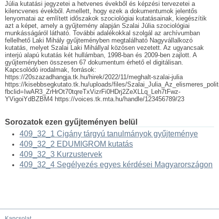
Júlia kutatási jegyzetei a hetvenes évekből és képzési tervezetei a
kilencvenes évekből. Amellett, hogy ezek a dokumentumok jelentős
lenyomatai az említett időszakok szociológiai kutatásainak, kiegészítik
azt a képet, amely a gyűjtemény alapján Szalai Júlia szociológiai
munkásságáról látható. További adalékokkal szolgál az archívumban
fellelhető Laki Mihály gyűjteményben megtalálható Nagyvállalkozó
kutatás, melyet Szalai Laki Mihállyal közösen vezetett. Az ugyancsak
interjú alapú kutatás két hullámban, 1998-ban és 2009-ben zajlott. A
gyűjteményben összesen 67 dokumentum érhető el digitálisan.
Kapcsolódó irodalmak, források:
https://20szazadhangja.tk.hu/hirek/2022/11/meghalt-szalai-julia
https://kisebbsegkutato.tk.hu/uploads/files/Szalai_Julia_Az_elismeres_pol
fbclid=IwAR3_ZrHrOt70tqreTxVizrFi0HDrj2ZeXLLq_Leh7tFwz-
YVigoiYdBZBM4 https://voices.tk.mta.hu/handle/123456789/23
Sorozatok ezen gyűjteményen belül
409_32_1 Cigány tárgyú tanulmányok gyűjteménye
409_32_2 EDUMIGROM kutatás
409_32_3 Kurzustervek
409_32_4 Segélyezés egyes kérdései Magyarországon
Kapcsolat