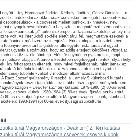
együtt – így Harangozó Judittal, Kéthelyi Judittal, Göncz Dániellel – a
dett el érdeklődni az akkor csak csövesként emlegetett csoportok iránt.
gi csoportosulások - a csövesek mellett punkok, skinheadek, new
utatási anyagok besorolásánál a helyszín is meghatározó szempont volt: a
si leírásokban csak „Z” térként szerepel; a Havanna lakótelep, amely már
zíne volt. Az interjúkból sokféle életút tárul fel, megmutatva ezeknek a
kutatásainak módszere az interjúzás. Ennek alapjait a kezdetekben
a többnyire orvostanhallgatókból álló egyetemista társaival együtt,
erült ugyanis a számukra, hogy az addig elterjedt kérdőíves vizsgálat
gjobb eszköz az életútinterjú. Először egymáson gyakoroltak, majd
 a módszer alapjait. A terepre kezdetben segítséggel mentek: olyan helyi
k. Így fokozatosan elterjedt, hogy mivel foglalkoznak, miért járnak az
 irántuk. A későbbi kutatások (pl. a Havanna lakótelepen folytatott
v elemzése) többféle kvalitatív módszer alkalmazásával már
k. A Rácz József gyűjtemény 6 részből áll, amely 5 különböző kutatási
 tanulmányok részre tagolódik – ez utóbbi része a gyűjteménynek nem
i Magyarországon – Deák tér („Z.” tér) kutatás; 1979-1980 (2) 80-as évek
vesek, csöves klubok; 1980-1984 (3) 80-as évek ifjúsági szubkultúrái
) 80-as évek ifjúsági szubkultúrái Magyarországon – punk, skinhead,
kótelep; 1993-1994 (6) 80-as évek ifjúsági szubkultúrái
lül
zubkultúrái Magyarországon - Deák tér ("Z" tér) kutatás
szubkultúrái Magyarországon-csövesek, csöves klubok