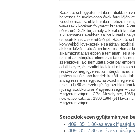
Rácz József egyetemistaként, diáktársaival 
hetvenes és nyolcvanas évek fordulóján kez
Később más, szubkultúraként létező ifjúsá
wavesek - körében folytatott kutatást. A k
népszerű Deák tér, amely a korabeli kutatá
a kilencvenes években zajlott kutatás helys
csoportoknak a sokrétűségét. Rácz József 
könyvekből igyekeztek elsajátítani azokkal 
akikkel közös kutatásba kezdtek. Hamar kid
alkalmazhatatlan ebben a témában, és a le
ezeket az interjúkat elemezve tanulták meg
szereplővel, aki bemutatta őket pár emberne
adott helyre, és ezáltal kialakult a bizalom
résztvevő megfigyelés, az interjúk narratí
professzionálisabb keretek között zajlotta
anyag részre és egy, az azokból megjelent
teljes. (1) 80-as évek ifjúsági szubkultúrá
ifjúsági szubkultúrái Magyarországon – csö
Magyarországon – CPg, Mosoly per; 1983 (4
new wave kutatás; 1980-1984 (5) Havanna la
Magyarországon.
Sorozatok ezen gyűjteményen be
409_35_1 80-as évek ifjúsági s
409_35_2 80-as évek ifjúsági 