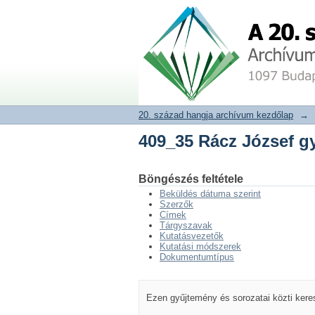
409_35 Rácz József g
20. század hangja archívum adat
20. század hangja archívum kezdőlap
→
409_35 Rácz József g
Böngészés feltétele
Beküldés dátuma szerint
Szerzők
Címek
Tárgyszavak
Kutatásvezetők
Kutatási módszerek
Dokumentumtípus
Ezen gyűjtemény és sorozatai közti ker