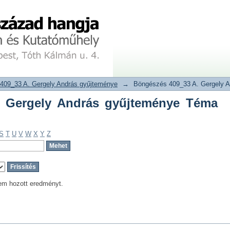
Gergely András gyűjteménye Téma szer
tár
409_33 A. Gergely András gyűjteménye
→
Böngészés 409_33 A. Gergely A
. Gergely András gyűjteménye Téma
S
T
U
V
W
X
Y
Z
em hozott eredményt.