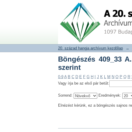
Böngészés 409_33 A. 
20. század hangja archívum adat
20. század hangja archívum kezdőlap
→
Böngészés 409_33 A
szerint
0-9
A
B
C
D
E
F
G
H
I
J
K
L
M
N
O
P
Q
R
Vagy írja be az első pár betűt:
Sorrend:
Eredmények:
Elnézést kérünk, ez a böngészés sajnos n