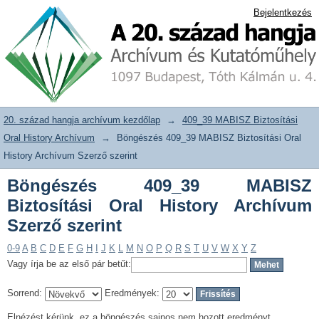
Böngészés 409_39 MABISZ Biztosítási
20. század hangja archívum adattár
Bejelentkezés
Oral History Archívum Szerző szerint
20. század hangja archívum kezdőlap
→
409_39 MABISZ Biztosítási
Oral History Archívum
→
Böngészés 409_39 MABISZ Biztosítási Oral
History Archívum Szerző szerint
Böngészés 409_39 MABISZ
Biztosítási Oral History Archívum
Szerző szerint
0-9
A
B
C
D
E
F
G
H
I
J
K
L
M
N
O
P
Q
R
S
T
U
V
W
X
Y
Z
Vagy írja be az első pár betűt:
Sorrend:
Eredmények:
Elnézést kérünk, ez a böngészés sajnos nem hozott eredményt.