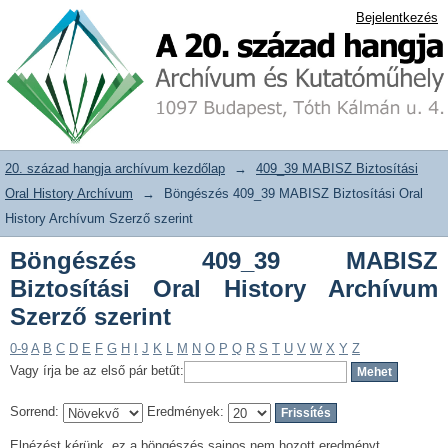
Böngészés 409_39 MABISZ Biztosítási
20. század hangja archívum adattár
Bejelentkezés
Oral History Archívum Szerző szerint
20. század hangja archívum kezdőlap
→
409_39 MABISZ Biztosítási
Oral History Archívum
→
Böngészés 409_39 MABISZ Biztosítási Oral
History Archívum Szerző szerint
Böngészés 409_39 MABISZ
Biztosítási Oral History Archívum
Szerző szerint
0-9
A
B
C
D
E
F
G
H
I
J
K
L
M
N
O
P
Q
R
S
T
U
V
W
X
Y
Z
Vagy írja be az első pár betűt:
Sorrend:
Eredmények:
Elnézést kérünk, ez a böngészés sajnos nem hozott eredményt.