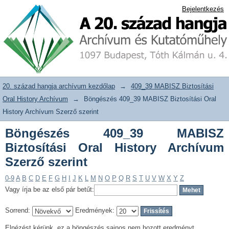
Böngészés 409_39 MABISZ Biztosítási
20. század hangja archívum adattár
Bejelentkezés
Oral History Archívum Szerző szerint
20. század hangja archívum kezdőlap
→
409_39 MABISZ Biztosítási
Oral History Archívum
→
Böngészés 409_39 MABISZ Biztosítási Oral
History Archívum Szerző szerint
Böngészés 409_39 MABISZ
Biztosítási Oral History Archívum
Szerző szerint
0-9
A
B
C
D
E
F
G
H
I
J
K
L
M
N
O
P
Q
R
S
T
U
V
W
X
Y
Z
Vagy írja be az első pár betűt:
Sorrend:
Eredmények:
Elnézést kérünk, ez a böngészés sajnos nem hozott eredményt.