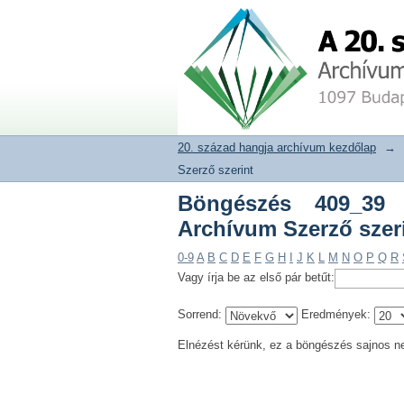
Böngészés 409_39 MAB
20. század hangja archívum adat
20. század hangja archívum kezdőlap
→
Szerző szerint
Böngészés 409_39 
Archívum Szerző szer
0-9
A
B
C
D
E
F
G
H
I
J
K
L
M
N
O
P
Q
R
Vagy írja be az első pár betűt:
Sorrend:
Eredmények:
Elnézést kérünk, ez a böngészés sajnos n