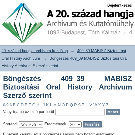
Böngészés 409_39 MABISZ Biztosítási
20. század hangja archívum adattár
Bejelentkezés
Oral History Archívum Szerző szerint
20. század hangja archívum kezdőlap
→
409_39 MABISZ Biztosítási
Oral History Archívum
→
Böngészés 409_39 MABISZ Biztosítási Oral
History Archívum Szerző szerint
Böngészés 409_39 MABISZ
Biztosítási Oral History Archívum
Szerző szerint
0-9
A
B
C
D
E
F
G
H
I
J
K
L
M
N
O
P
Q
R
S
T
U
V
W
X
Y
Z
Vagy írja be az első pár betűt:
Sorrend:
Eredmények:
Elnézést kérünk, ez a böngészés sajnos nem hozott eredményt.