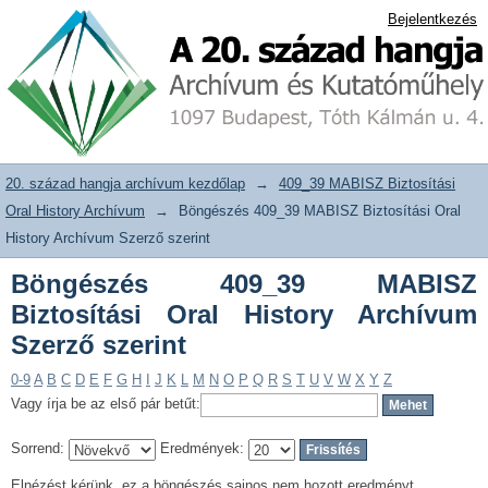
Böngészés 409_39 MABISZ Biztosítási
20. század hangja archívum adattár
Bejelentkezés
Oral History Archívum Szerző szerint
20. század hangja archívum kezdőlap
→
409_39 MABISZ Biztosítási
Oral History Archívum
→
Böngészés 409_39 MABISZ Biztosítási Oral
History Archívum Szerző szerint
Böngészés 409_39 MABISZ
Biztosítási Oral History Archívum
Szerző szerint
0-9
A
B
C
D
E
F
G
H
I
J
K
L
M
N
O
P
Q
R
S
T
U
V
W
X
Y
Z
Vagy írja be az első pár betűt:
Sorrend:
Eredmények:
Elnézést kérünk, ez a böngészés sajnos nem hozott eredményt.