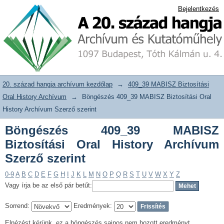
Böngészés 409_39 MABISZ Biztosítási
20. század hangja archívum adattár
Bejelentkezés
Oral History Archívum Szerző szerint
20. század hangja archívum kezdőlap
→
409_39 MABISZ Biztosítási
Oral History Archívum
→
Böngészés 409_39 MABISZ Biztosítási Oral
History Archívum Szerző szerint
Böngészés 409_39 MABISZ
Biztosítási Oral History Archívum
Szerző szerint
0-9
A
B
C
D
E
F
G
H
I
J
K
L
M
N
O
P
Q
R
S
T
U
V
W
X
Y
Z
Vagy írja be az első pár betűt:
Sorrend:
Eredmények:
Elnézést kérünk, ez a böngészés sajnos nem hozott eredményt.