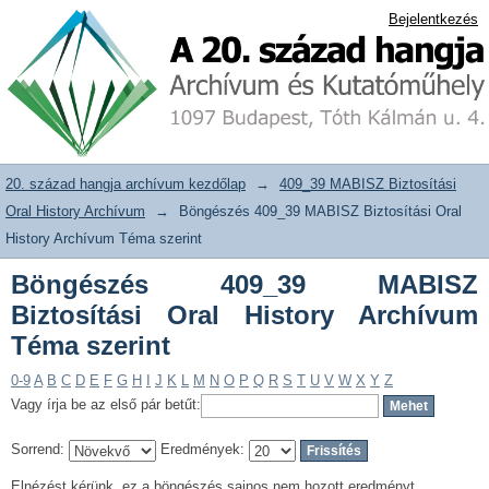
Böngészés 409_39 MABISZ Biztosítási
20. század hangja archívum adattár
Bejelentkezés
Oral History Archívum Téma szerint
20. század hangja archívum kezdőlap
→
409_39 MABISZ Biztosítási
Oral History Archívum
→
Böngészés 409_39 MABISZ Biztosítási Oral
History Archívum Téma szerint
Böngészés 409_39 MABISZ
Biztosítási Oral History Archívum
Téma szerint
0-9
A
B
C
D
E
F
G
H
I
J
K
L
M
N
O
P
Q
R
S
T
U
V
W
X
Y
Z
Vagy írja be az első pár betűt:
Sorrend:
Eredmények:
Elnézést kérünk, ez a böngészés sajnos nem hozott eredményt.