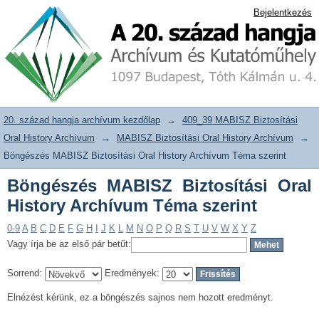
Böngészés MABISZ Biztosítási Oral
20. század hangja archívum adattár
Bejelentkezés
History Archívum Téma szerint
20. század hangja archívum kezdőlap
→
409_39 MABISZ Biztosítási
Oral History Archívum
→
MABISZ Biztosítási Oral History Archívum
→
Böngészés MABISZ Biztosítási Oral History Archívum Téma szerint
Böngészés MABISZ Biztosítási Oral
History Archívum Téma szerint
0-9
A
B
C
D
E
F
G
H
I
J
K
L
M
N
O
P
Q
R
S
T
U
V
W
X
Y
Z
Vagy írja be az első pár betűt:
Sorrend:
Eredmények:
Elnézést kérünk, ez a böngészés sajnos nem hozott eredményt.