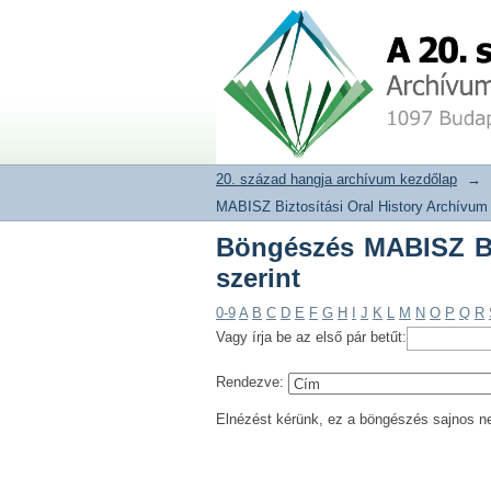
Böngészés MABISZ Biz
20. század hangja archívum adat
20. század hangja archívum kezdőlap
→
MABISZ Biztosítási Oral History Archívum
Böngészés MABISZ Biz
szerint
0-9
A
B
C
D
E
F
G
H
I
J
K
L
M
N
O
P
Q
R
Vagy írja be az első pár betűt:
Rendezve:
Elnézést kérünk, ez a böngészés sajnos n