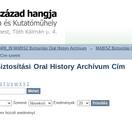
tosítási Oral History Archívum Cím sz
tár
409_39 MABISZ Biztosítási Oral History Archívum
→
MABISZ Biztosítási 
 Cím szerint
tosítási Oral History Archívum Cím
S
T
U
V
W
X
Y
Z
Sorrend:
Eredmények:
em hozott eredményt.