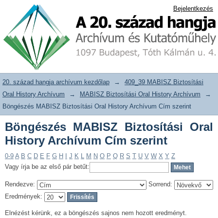
Böngészés MABISZ Biztosítási Oral
20. század hangja archívum adattár
Bejelentkezés
History Archívum Cím szerint
20. század hangja archívum kezdőlap
→
409_39 MABISZ Biztosítási
Oral History Archívum
→
MABISZ Biztosítási Oral History Archívum
→
Böngészés MABISZ Biztosítási Oral History Archívum Cím szerint
Böngészés MABISZ Biztosítási Oral
History Archívum Cím szerint
0-9
A
B
C
D
E
F
G
H
I
J
K
L
M
N
O
P
Q
R
S
T
U
V
W
X
Y
Z
Vagy írja be az első pár betűt:
Rendezve:
Sorrend:
Eredmények:
Elnézést kérünk, ez a böngészés sajnos nem hozott eredményt.