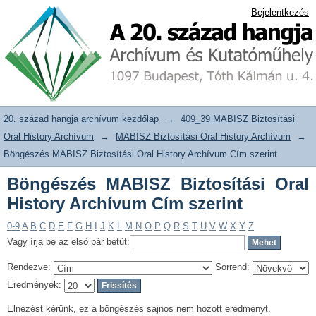
Böngészés MABISZ Biztosítási Oral
20. század hangja archívum adattár
Bejelentkezés
History Archívum Cím szerint
20. század hangja archívum kezdőlap
→
409_39 MABISZ Biztosítási
Oral History Archívum
→
MABISZ Biztosítási Oral History Archívum
→
Böngészés MABISZ Biztosítási Oral History Archívum Cím szerint
Böngészés MABISZ Biztosítási Oral
History Archívum Cím szerint
0-9
A
B
C
D
E
F
G
H
I
J
K
L
M
N
O
P
Q
R
S
T
U
V
W
X
Y
Z
Vagy írja be az első pár betűt:
Rendezve:
Sorrend:
Eredmények:
Elnézést kérünk, ez a böngészés sajnos nem hozott eredményt.