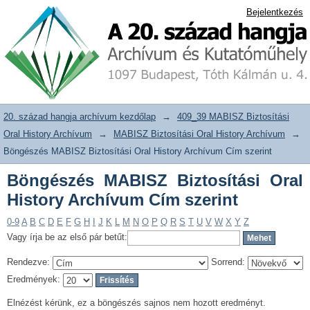
Böngészés MABISZ Biztosítási Oral
20. század hangja archívum adattár
Bejelentkezés
History Archívum Cím szerint
20. század hangja archívum kezdőlap
→
409_39 MABISZ Biztosítási
Oral History Archívum
→
MABISZ Biztosítási Oral History Archívum
→
Böngészés MABISZ Biztosítási Oral History Archívum Cím szerint
Böngészés MABISZ Biztosítási Oral
History Archívum Cím szerint
0-9
A
B
C
D
E
F
G
H
I
J
K
L
M
N
O
P
Q
R
S
T
U
V
W
X
Y
Z
Vagy írja be az első pár betűt:
Rendezve:
Sorrend:
Eredmények:
Elnézést kérünk, ez a böngészés sajnos nem hozott eredményt.