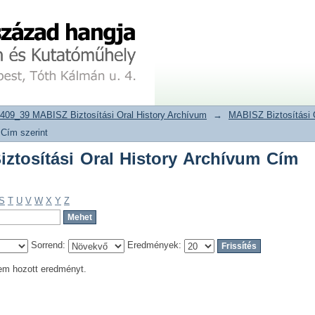
tosítási Oral History Archívum Cím sz
tár
409_39 MABISZ Biztosítási Oral History Archívum
→
MABISZ Biztosítási 
 Cím szerint
tosítási Oral History Archívum Cím
S
T
U
V
W
X
Y
Z
Sorrend:
Eredmények:
em hozott eredményt.