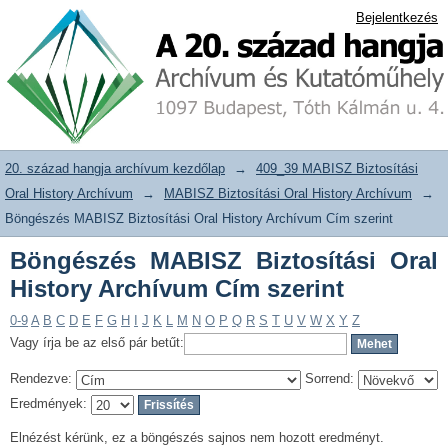
Böngészés MABISZ Biztosítási Oral
20. század hangja archívum adattár
Bejelentkezés
History Archívum Cím szerint
20. század hangja archívum kezdőlap
→
409_39 MABISZ Biztosítási
Oral History Archívum
→
MABISZ Biztosítási Oral History Archívum
→
Böngészés MABISZ Biztosítási Oral History Archívum Cím szerint
Böngészés MABISZ Biztosítási Oral
History Archívum Cím szerint
0-9
A
B
C
D
E
F
G
H
I
J
K
L
M
N
O
P
Q
R
S
T
U
V
W
X
Y
Z
Vagy írja be az első pár betűt:
Rendezve:
Sorrend:
Eredmények:
Elnézést kérünk, ez a böngészés sajnos nem hozott eredményt.