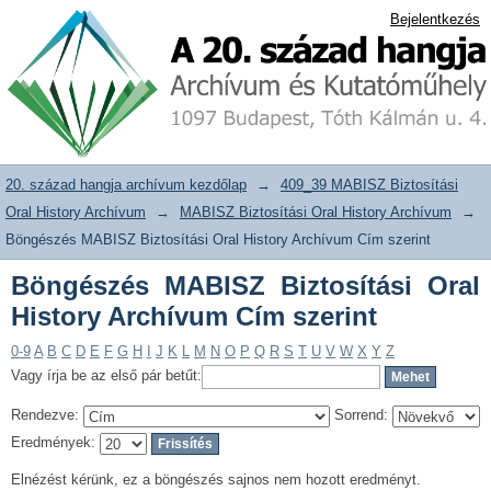
Böngészés MABISZ Biztosítási Oral
20. század hangja archívum adattár
Bejelentkezés
History Archívum Cím szerint
20. század hangja archívum kezdőlap
→
409_39 MABISZ Biztosítási
Oral History Archívum
→
MABISZ Biztosítási Oral History Archívum
→
Böngészés MABISZ Biztosítási Oral History Archívum Cím szerint
Böngészés MABISZ Biztosítási Oral
History Archívum Cím szerint
0-9
A
B
C
D
E
F
G
H
I
J
K
L
M
N
O
P
Q
R
S
T
U
V
W
X
Y
Z
Vagy írja be az első pár betűt:
Rendezve:
Sorrend:
Eredmények:
Elnézést kérünk, ez a böngészés sajnos nem hozott eredményt.