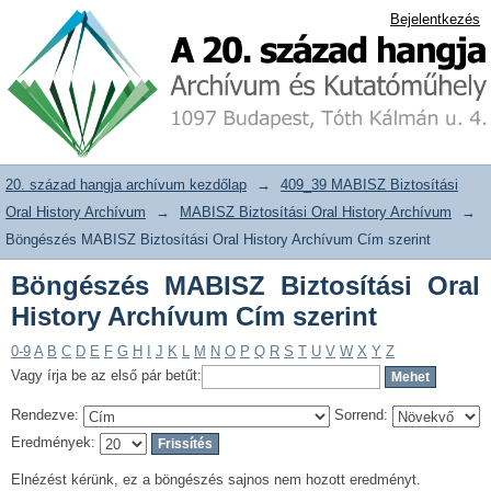
Böngészés MABISZ Biztosítási Oral
20. század hangja archívum adattár
Bejelentkezés
History Archívum Cím szerint
20. század hangja archívum kezdőlap
→
409_39 MABISZ Biztosítási
Oral History Archívum
→
MABISZ Biztosítási Oral History Archívum
→
Böngészés MABISZ Biztosítási Oral History Archívum Cím szerint
Böngészés MABISZ Biztosítási Oral
History Archívum Cím szerint
0-9
A
B
C
D
E
F
G
H
I
J
K
L
M
N
O
P
Q
R
S
T
U
V
W
X
Y
Z
Vagy írja be az első pár betűt:
Rendezve:
Sorrend:
Eredmények:
Elnézést kérünk, ez a böngészés sajnos nem hozott eredményt.