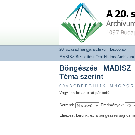
Böngészés MABISZ Biz
20. század hangja archívum adat
20. század hangja archívum kezdőlap
→
MABISZ Biztosítási Oral History Archívum
Böngészés MABISZ B
Téma szerint
0-9
A
B
C
D
E
F
G
H
I
J
K
L
M
N
O
P
Q
R
Vagy írja be az első pár betűt:
Sorrend:
Eredmények:
Elnézést kérünk, ez a böngészés sajnos n