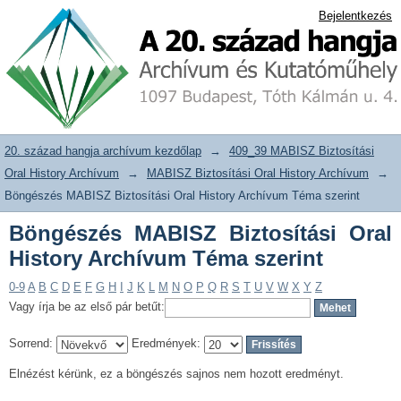
Böngészés MABISZ Biztosítási Oral
20. század hangja archívum adattár
Bejelentkezés
History Archívum Téma szerint
20. század hangja archívum kezdőlap
→
409_39 MABISZ Biztosítási
Oral History Archívum
→
MABISZ Biztosítási Oral History Archívum
→
Böngészés MABISZ Biztosítási Oral History Archívum Téma szerint
Böngészés MABISZ Biztosítási Oral
History Archívum Téma szerint
0-9
A
B
C
D
E
F
G
H
I
J
K
L
M
N
O
P
Q
R
S
T
U
V
W
X
Y
Z
Vagy írja be az első pár betűt:
Sorrend:
Eredmények:
Elnézést kérünk, ez a böngészés sajnos nem hozott eredményt.