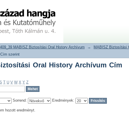
tosítási Oral History Archívum Cím sz
tár
409_39 MABISZ Biztosítási Oral History Archívum
→
MABISZ Biztosítási 
 Cím szerint
tosítási Oral History Archívum Cím
S
T
U
V
W
X
Y
Z
Sorrend:
Eredmények:
em hozott eredményt.