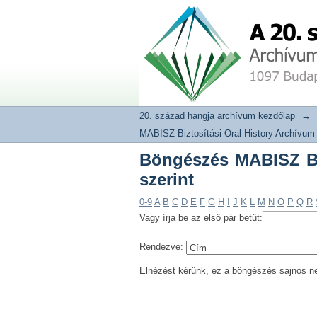
Böngészés MABISZ Biz
20. század hangja archívum adat
20. század hangja archívum kezdőlap
→
MABISZ Biztosítási Oral History Archívum
Böngészés MABISZ Biz
szerint
0-9
A
B
C
D
E
F
G
H
I
J
K
L
M
N
O
P
Q
R
Vagy írja be az első pár betűt:
Rendezve:
Elnézést kérünk, ez a böngészés sajnos n