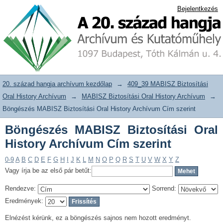
Böngészés MABISZ Biztosítási Oral
20. század hangja archívum adattár
Bejelentkezés
History Archívum Cím szerint
20. század hangja archívum kezdőlap
→
409_39 MABISZ Biztosítási
Oral History Archívum
→
MABISZ Biztosítási Oral History Archívum
→
Böngészés MABISZ Biztosítási Oral History Archívum Cím szerint
Böngészés MABISZ Biztosítási Oral
History Archívum Cím szerint
0-9
A
B
C
D
E
F
G
H
I
J
K
L
M
N
O
P
Q
R
S
T
U
V
W
X
Y
Z
Vagy írja be az első pár betűt:
Rendezve:
Sorrend:
Eredmények:
Elnézést kérünk, ez a böngészés sajnos nem hozott eredményt.