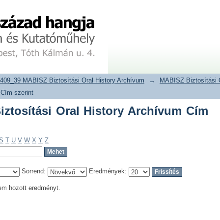
tosítási Oral History Archívum Cím sz
tár
409_39 MABISZ Biztosítási Oral History Archívum
→
MABISZ Biztosítási 
 Cím szerint
tosítási Oral History Archívum Cím
S
T
U
V
W
X
Y
Z
Sorrend:
Eredmények:
em hozott eredményt.