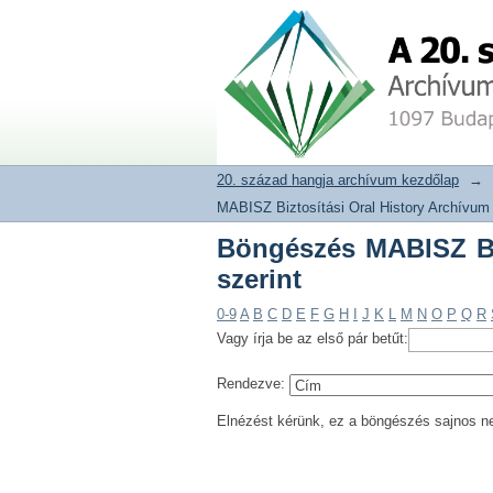
Böngészés MABISZ Biz
20. század hangja archívum adat
20. század hangja archívum kezdőlap
→
MABISZ Biztosítási Oral History Archívum
Böngészés MABISZ Biz
szerint
0-9
A
B
C
D
E
F
G
H
I
J
K
L
M
N
O
P
Q
R
Vagy írja be az első pár betűt:
Rendezve:
Elnézést kérünk, ez a böngészés sajnos n