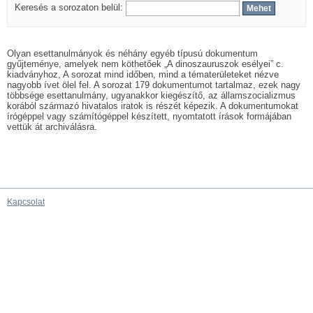
Keresés a sorozaton belül:
Olyan esettanulmányok és néhány egyéb típusú dokumentum
gyűjteménye, amelyek nem köthetőek „A dinoszauruszok esélyei” c.
kiadványhoz, A sorozat mind időben, mind a tématerületeket nézve
nagyobb ívet ölel fel. A sorozat 179 dokumentumot tartalmaz, ezek nagy
többsége esettanulmány, ugyanakkor kiegészítő, az államszocializmus
korából származó hivatalos iratok is részét képezik. A dokumentumokat
írógéppel vagy számítógéppel készített, nyomtatott írások formájában
vettük át archiválásra.
Kapcsolat