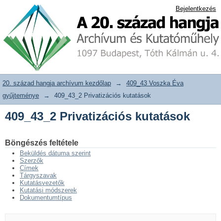
409_43_2 Privatizációs kutatások
20. század hangja archívum adattár
Bejelentkezés
20. század hangja archívum kezdőlap
→
409_43 Voszka Éva
gyűjteménye
→
409_43_2 Privatizációs kutatások
409_43_2 Privatizációs kutatások
Böngészés feltétele
Beküldés dátuma szerint
Szerzők
Címek
Tárgyszavak
Kutatásvezetők
Kutatási módszerek
Dokumentumtípus