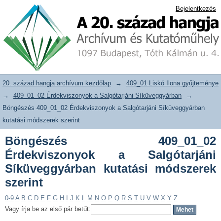
Böngészés 409_01_02 Érdekviszonyok
20. század hangja archívum adattár
Bejelentkezés
a Salgótarjáni Síküveggyárban kutatási
módszerek szerint
20. század hangja archívum kezdőlap
→
409_01 Liskó Ilona gyűjteménye
→
409_01_02 Érdekviszonyok a Salgótarjáni Síküveggyárban
→
Böngészés 409_01_02 Érdekviszonyok a Salgótarjáni Síküveggyárban
kutatási módszerek szerint
Böngészés 409_01_02
Érdekviszonyok a Salgótarjáni
Síküveggyárban kutatási módszerek
szerint
0-9
A
B
C
D
E
F
G
H
I
J
K
L
M
N
O
P
Q
R
S
T
U
V
W
X
Y
Z
Vagy írja be az első pár betűt: