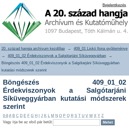
Böngészés 409_01_02 Érdekviszonyok
20. század hangja archívum adattár
Bejelentkezés
a Salgótarjáni Síküveggyárban kutatási
módszerek szerint
20. század hangja archívum kezdőlap
→
409_01 Liskó Ilona gyűjteménye
→
409_01_02 Érdekviszonyok a Salgótarjáni Síküveggyárban
→
Böngészés 409_01_02 Érdekviszonyok a Salgótarjáni Síküveggyárban
kutatási módszerek szerint
Böngészés 409_01_02
Érdekviszonyok a Salgótarjáni
Síküveggyárban kutatási módszerek
szerint
0-9
A
B
C
D
E
F
G
H
I
J
K
L
M
N
O
P
Q
R
S
T
U
V
W
X
Y
Z
Vagy írja be az első pár betűt: