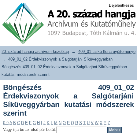
Böngészés 409_01_02 Érdekviszonyok
20. század hangja archívum adattár
Bejelentkezés
a Salgótarjáni Síküveggyárban kutatási
módszerek szerint
20. század hangja archívum kezdőlap
→
409_01 Liskó Ilona gyűjteménye
→
409_01_02 Érdekviszonyok a Salgótarjáni Síküveggyárban
→
Böngészés 409_01_02 Érdekviszonyok a Salgótarjáni Síküveggyárban
kutatási módszerek szerint
Böngészés 409_01_02
Érdekviszonyok a Salgótarjáni
Síküveggyárban kutatási módszerek
szerint
0-9
A
B
C
D
E
F
G
H
I
J
K
L
M
N
O
P
Q
R
S
T
U
V
W
X
Y
Z
Vagy írja be az első pár betűt: