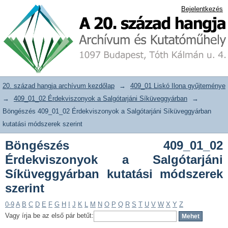
Böngészés 409_01_02 Érdekviszonyok
20. század hangja archívum adattár
Bejelentkezés
a Salgótarjáni Síküveggyárban kutatási
módszerek szerint
20. század hangja archívum kezdőlap
→
409_01 Liskó Ilona gyűjteménye
→
409_01_02 Érdekviszonyok a Salgótarjáni Síküveggyárban
→
Böngészés 409_01_02 Érdekviszonyok a Salgótarjáni Síküveggyárban
kutatási módszerek szerint
Böngészés 409_01_02
Érdekviszonyok a Salgótarjáni
Síküveggyárban kutatási módszerek
szerint
0-9
A
B
C
D
E
F
G
H
I
J
K
L
M
N
O
P
Q
R
S
T
U
V
W
X
Y
Z
Vagy írja be az első pár betűt: