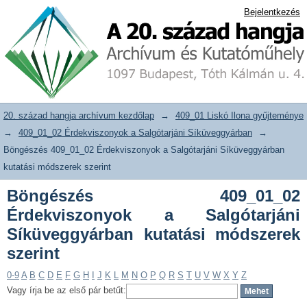
Böngészés 409_01_02 Érdekviszonyok
20. század hangja archívum adattár
Bejelentkezés
a Salgótarjáni Síküveggyárban kutatási
módszerek szerint
20. század hangja archívum kezdőlap
→
409_01 Liskó Ilona gyűjteménye
→
409_01_02 Érdekviszonyok a Salgótarjáni Síküveggyárban
→
Böngészés 409_01_02 Érdekviszonyok a Salgótarjáni Síküveggyárban
kutatási módszerek szerint
Böngészés 409_01_02
Érdekviszonyok a Salgótarjáni
Síküveggyárban kutatási módszerek
szerint
0-9
A
B
C
D
E
F
G
H
I
J
K
L
M
N
O
P
Q
R
S
T
U
V
W
X
Y
Z
Vagy írja be az első pár betűt: