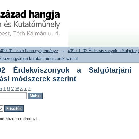
 Érdekviszonyok a Salgótarjáni Sík
tár
409_01 Liskó Ilona gyűjteménye
→
409_01_02 Érdekviszonyok a Salgótarj
Síküveggyárban kutatási módszerek szerint
2 Érdekviszonyok a Salgótarjáni
ási módszerek szerint
S
T
U
V
W
X
Y
Z
em hozott eredményt.