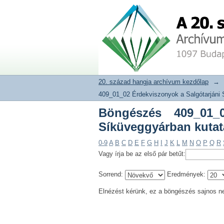
Böngészés 409_01_02
20. század hangja archívum adat
módszerek szerint
20. század hangja archívum kezdőlap
→
409_01_02 Érdekviszonyok a Salgótarjáni 
Böngészés 409_01_0
Síküveggyárban kutat
0-9
A
B
C
D
E
F
G
H
I
J
K
L
M
N
O
P
Q
R
Vagy írja be az első pár betűt:
Sorrend:
Eredmények:
Elnézést kérünk, ez a böngészés sajnos n