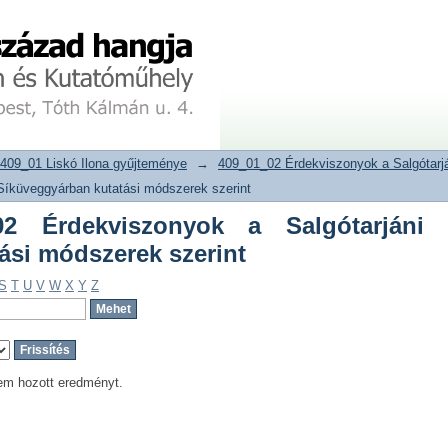
 Érdekviszonyok a Salgótarjáni Sík
tár
409_01 Liskó Ilona gyűjteménye
→
409_01_02 Érdekviszonyok a Salgótarj
Síküveggyárban kutatási módszerek szerint
2 Érdekviszonyok a Salgótarjáni
ási módszerek szerint
S
T
U
V
W
X
Y
Z
em hozott eredményt.