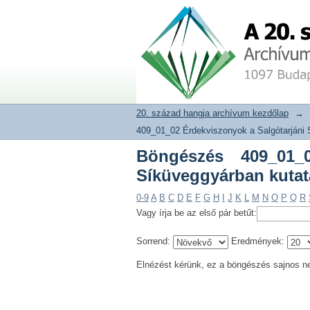
Böngészés 409_01_02
20. század hangja archívum adat
módszerek szerint
20. század hangja archívum kezdőlap
→
409_01_02 Érdekviszonyok a Salgótarjáni 
Böngészés 409_01_0
Síküveggyárban kutat
0-9
A
B
C
D
E
F
G
H
I
J
K
L
M
N
O
P
Q
R
Vagy írja be az első pár betűt:
Sorrend:
Eredmények:
Elnézést kérünk, ez a böngészés sajnos n