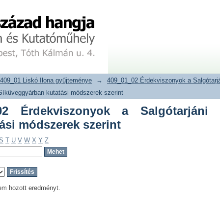
 Érdekviszonyok a Salgótarjáni Sík
tár
409_01 Liskó Ilona gyűjteménye
→
409_01_02 Érdekviszonyok a Salgótarj
Síküveggyárban kutatási módszerek szerint
2 Érdekviszonyok a Salgótarjáni
ási módszerek szerint
S
T
U
V
W
X
Y
Z
em hozott eredményt.