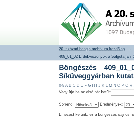
Böngészés 409_01_02
20. század hangja archívum adat
módszerek szerint
20. század hangja archívum kezdőlap
→
409_01_02 Érdekviszonyok a Salgótarjáni 
Böngészés 409_01_0
Síküveggyárban kutat
0-9
A
B
C
D
E
F
G
H
I
J
K
L
M
N
O
P
Q
R
Vagy írja be az első pár betűt:
Sorrend:
Eredmények:
Elnézést kérünk, ez a böngészés sajnos n