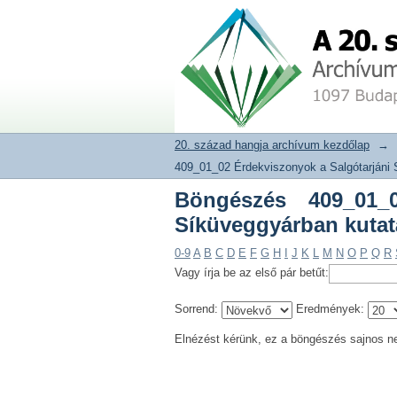
Böngészés 409_01_02
20. század hangja archívum adat
módszerek szerint
20. század hangja archívum kezdőlap
→
409_01_02 Érdekviszonyok a Salgótarjáni 
Böngészés 409_01_0
Síküveggyárban kutat
0-9
A
B
C
D
E
F
G
H
I
J
K
L
M
N
O
P
Q
R
Vagy írja be az első pár betűt:
Sorrend:
Eredmények:
Elnézést kérünk, ez a böngészés sajnos n