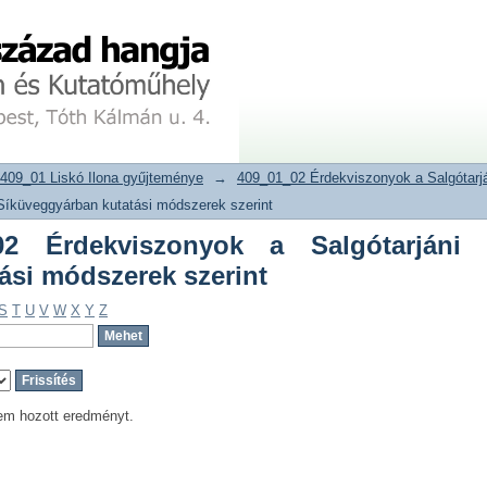
 Érdekviszonyok a Salgótarjáni Sík
tár
409_01 Liskó Ilona gyűjteménye
→
409_01_02 Érdekviszonyok a Salgótarj
Síküveggyárban kutatási módszerek szerint
2 Érdekviszonyok a Salgótarjáni
ási módszerek szerint
S
T
U
V
W
X
Y
Z
em hozott eredményt.